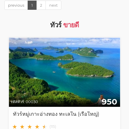
previous
1
2
next
ทัวร์
ขายดี
950
รหัสทัวร์:
00030
ทัวร์หมู่เกาะอ่างทอง ทะเลใน (เรือใหญ่)
★
★
★
★
★
★
(
115
)