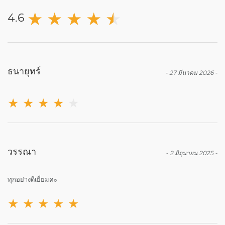
★
★
★
★
★
★
4.6
ธนายุทร์
-
27 มีนาคม 2026
-
★
★
★
★
★
วรรณา
-
2 มิถุนายน 2025
-
ทุกอย่างดีเยี่ยมค่ะ
★
★
★
★
★