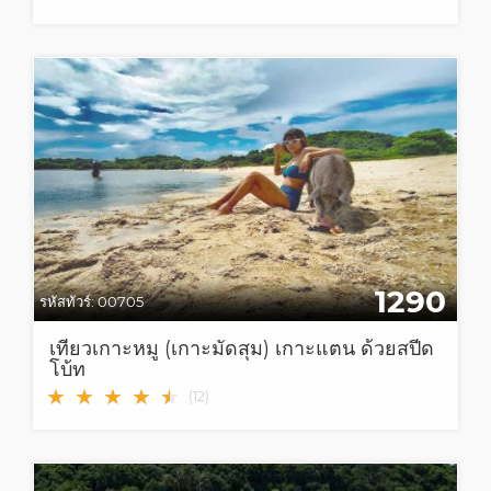
1290
รหัสทัวร์:
00705
เที่ยวเกาะหมู (เกาะมัดสุม) เกาะแตน ด้วยสปีด
โบ้ท
★
★
★
★
★
★
(
12
)