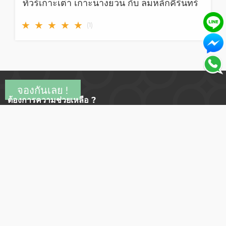
ทัวร์เกาะเต่า เกาะนางยวน กับ ลมหลักคีรินทร์
★
★
★
★
★
(
1
)
ต้องการความช่วยเหลือ ?
support@click2go.co.th
© บริษัท คลิกทูโก จำกัด
เลขที่ทะเบียนบริษัท 0115559020469
เราได้รับเครื่องหมาย DBD Registered จากทางกรมพัฒนาธุรกิจการค้า กระทรวง
พาณิชย์
กดเพื่อตรวจสอบ
เงื่อนไขในการใช้บริการ