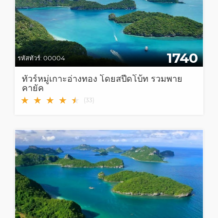
1740
รหัสทัวร์:
00004
ทัวร์หมู่เกาะอ่างทอง โดยสปีดโบ้ท รวมพาย
คายัค
★
★
★
★
★
★
(
33
)