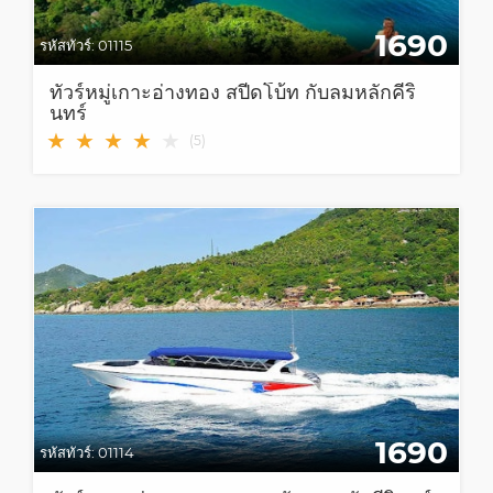
1690
รหัสทัวร์:
01115
ทัวร์หมู่เกาะอ่างทอง สปีดโบ้ท กับลมหลักคีริ
นทร์
★
★
★
★
★
(
5
)
1690
รหัสทัวร์:
01114