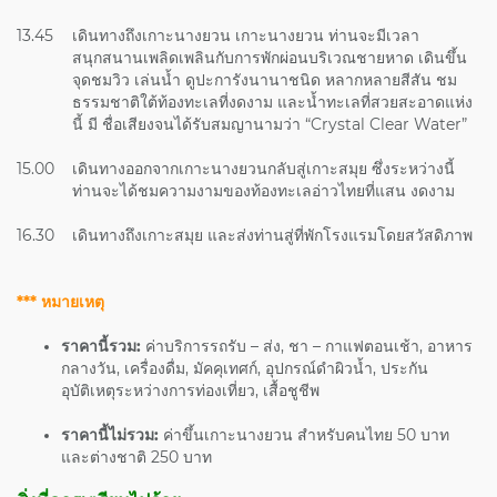
13.45
เดินทางถึงเกาะนางยวน เกาะนางยวน ท่านจะมีเวลา
สนุกสนานเพลิดเพลินกับการพักผ่อนบริเวณชายหาด เดินขึ้น
จุดชมวิว เล่นน้ำ ดูปะการังนานาชนิด หลากหลายสีสัน ชม
ธรรมชาติใต้ท้องทะเลที่งดงาม และน้ำทะเลที่สวยสะอาดแห่ง
นี้ มี ชื่อเสียงจนได้รับสมญานามว่า “Crystal Clear Water”
15.00
เดินทางออกจากเกาะนางยวนกลับสู่เกาะสมุย ซึ่งระหว่างนี้
ท่านจะได้ชมความงามของท้องทะเลอ่าวไทยที่แสน งดงาม
16.30
เดินทางถึงเกาะสมุย และส่งท่านสู่ที่พักโรงแรมโดยสวัสดิภาพ
*** หมายเหตุ
ราคานี้รวม:
ค่าบริการรถรับ – ส่ง, ชา – กาแฟตอนเช้า, อาหาร
กลางวัน, เครื่องดื่ม, มัคคุเทศก์, อุปกรณ์ดำผิวน้ำ, ประกัน
อุบัติเหตุระหว่างการท่องเที่ยว, เสื้อชูชีพ
ราคานี้ไม่รวม:
ค่าขึ้นเกาะนางยวน สำหรับคนไทย 50 บาท
และต่างชาติ 250 บาท