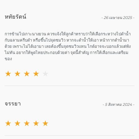
หทัยรัตน์
-
26 เมษายน 2025
-
การข้ามไปเกาะนางยวน ควรแจ้งให้ลูกค้าทราบว่าให้เลือกระหว่างไปดำน้ำ
กับฉลามครีบดำ หรือขึ้นไปจุดชมวิว หากจะดำน้ำให้เอา หน้ากากดำน้ำมา
ด้วย เพราะไม่ได้เอามา เลยค้องขึ้นจุดชมวิวแทน ไกด์อาจจะบอกแล้วแต่ฟัง
ไม่ทัน อยากให้พูดไทยประกอบด้วยค่า จุดนี้สำคัญ การให้เลือกและเตรียม
ของ
★
★
★
★
★
จรรยา
-
5 สิงหาคม 2024
-
★
★
★
★
★