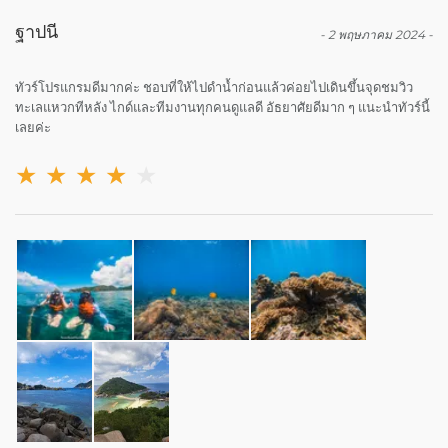
ฐาปนี
-
2 พฤษภาคม 2024
-
ทัวร์​โปรแกรม​ดีมากค่ะ ชอบที่ให้ไปดำน้ำก่อนแล้วค่อยไปเดินขึ้นจุ​ดชมวิว
ทะเลแหวกทีหลัง ไกด์และทีมงานทุกคนดูแลดี อัธยาศัย​ดีมาก ๆ แนะนำทัวร์​นี้
เลยค่ะ
★
★
★
★
★