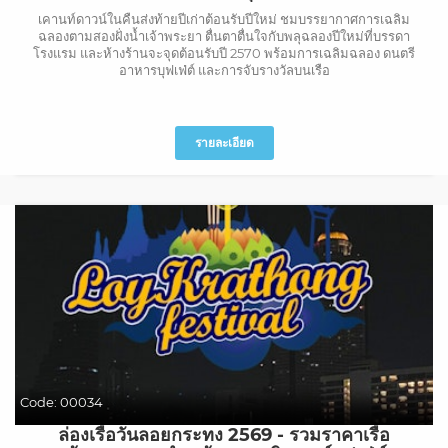
เคานท์ดาวน์ในคืนส่งท้ายปีเก่าต้อนรับปีใหม่ ชมบรรยากาศการเฉลิม
ฉลองตามสองฝั่งน้ำเจ้าพระยา ตื่นตาตื่นใจกับพลุฉลองปีใหม่ที่บรรดา
โรงแรม และห้างร้านจะจุดต้อนรับปี 2570 พร้อมการเฉลิมฉลอง ดนตรี
อาหารบุฟเฟ่ต์ และการจับรางวัลบนเรือ
รายละเอียด
Code:
00034
ล่องเรือวันลอยกระทง 2569 - รวมราคาเรือ