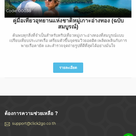
Code:
00038
คู่มือเที่ยวอุทยานแห่งชาติหมู่เกาะอ่างทอง (ฉบับ
สมบูรณ์)
ค้นพบทุกสิ่งที่จำเป็นสำหรับทริปเที่ยวหมู่เกาะอ่างทองที่สมบูรณ์แบบ
เปรียบเทียบประเภทเรือ เตรียมตัวขึ้นจุดชมวิวยอดฮิต เพลิดเพลินกับการ
พายเรือคายัค และสำรวจจุดถ่ายรูปที่ดีที่สุดได้อย่างมั่นใจ
รายละเอียด
ต้องการความช่วยเหลือ ?
support@click2go.co.th