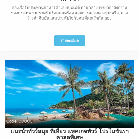
ล่องเรือรับประทานอาหารค่ำแบบบุฟเฟ่ต์ ท่ามกลางบรรยากาศงดงาม
ของกรุงเทพยามราตรี พร้อมดนตรีสด และการแสดงต่างๆ บนเรือ, มาส
ร้างค่ำคืนอันแสนประทับใจกับคนที่คุณรักกันเถอะ
รายละเอียด
Code:
00006
แนะนำทัวร์สมุย ที่เที่ยว แพคเกจทัวร์ โปรโมชั่นรา
คาสุดพิเศษ