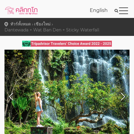
English
ทัวร์ทั้งหมด
เชียงใหม่
Dantewada + Wat Ban Den + Sticky Waterfall
1
/
14