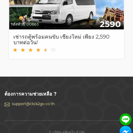
2590
รหัสทัวร์:
00663
เช่ารถตู้พร้อมคนขับ เชียงใหม่ เพียง 2,590
บาทต่อวัน!
★
★
★
★
★
★
(
3
)
ต้องการความช่วยเหลือ ?
support@click2go.co.th
© บริษัท คลิกทูโก จำกัด