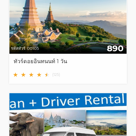
890
รหัสทัวร์:
00105
ทัวร์ดอยอินทนนท์ 1 วัน
★
★
★
★
★
★
(
125
)