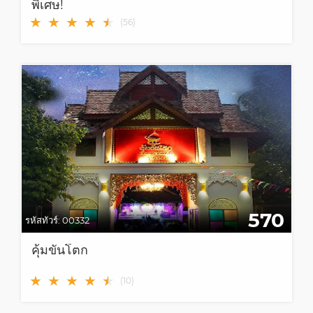
พิเศษ!
★
★
★
★
★
★
(
56
)
570
รหัสทัวร์:
00332
คุ้มขันโตก
★
★
★
★
★
★
(
10
)