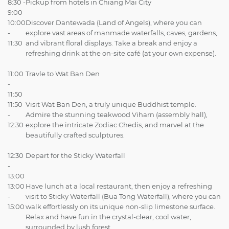
8:30 -
Pickup from hotels in Chiang Mai City
9:00
10:00
Discover Dantewada (Land of Angels), where you can
-
explore vast areas of manmade waterfalls, caves, gardens,
11:30
and vibrant floral displays. Take a break and enjoy a
refreshing drink at the on-site café (at your own expense).
11:00
Travle to Wat Ban Den
-
11:50
11:50
Visit Wat Ban Den, a truly unique Buddhist temple.
-
Admire the stunning teakwood Viharn (assembly hall),
12:30
explore the intricate Zodiac Chedis, and marvel at the
beautifully crafted sculptures.
12:30
Depart for the Sticky Waterfall
-
13:00
13:00
Have lunch at a local restaurant, then enjoy a refreshing
-
visit to Sticky Waterfall (Bua Tong Waterfall), where you can
15:00
walk effortlessly on its unique non-slip limestone surface.
Relax and have fun in the crystal-clear, cool water,
surrounded by lush forest.