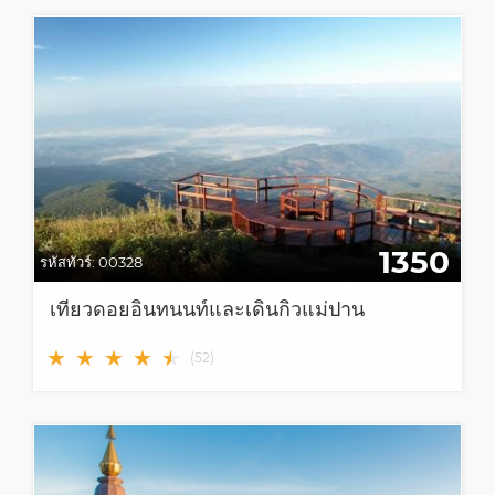
1350
รหัสทัวร์:
00328
เที่ยวดอยอินทนนท์และเดินกิ่วแม่ปาน
★
★
★
★
★
★
(
52
)