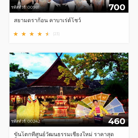
700
รหัสทัวร์:
00981
สยามดราก้อน คาบาเร่ต์โชว์
★
★
★
★
★
★
(
23
)
460
รหัสทัวร์:
00242
ขันโตกที่ศูนย์วัฒนธรรมเชียงใหม่ ราคาสุด