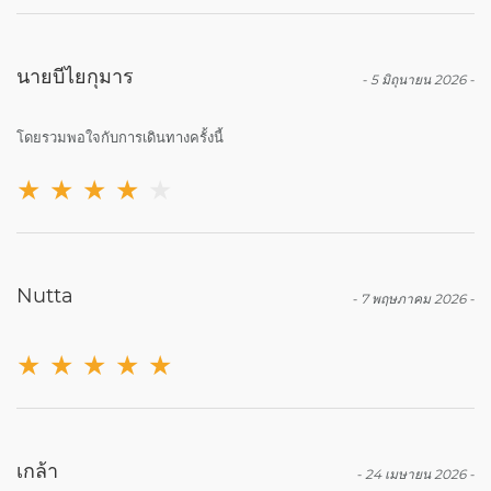
นายบีไยกุมาร
-
5 มิถุนายน 2026
-
โดยรวมพอใจกับการเดินทางครั้งนี้
★
★
★
★
★
Nutta
-
7 พฤษภาคม 2026
-
★
★
★
★
★
เกล้า
-
24 เมษายน 2026
-