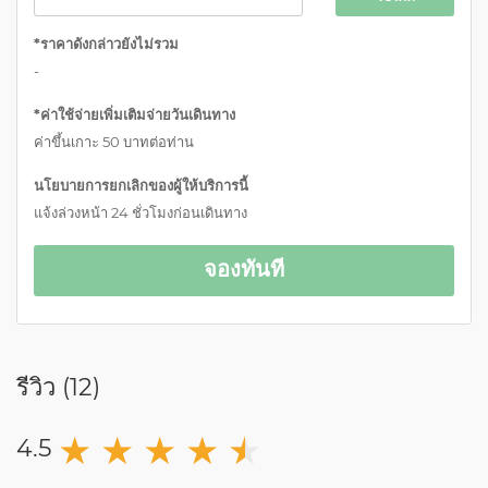
*ราคาดังกล่าวยังไม่รวม
-
*ค่าใช้จ่ายเพิ่มเติมจ่ายวันเดินทาง
ค่าขึ้นเกาะ 50 บาทต่อท่าน
นโยบายการยกเลิกของผู้ให้บริการนี้
แจ้งล่วงหน้า 24 ชั่วโมงก่อนเดินทาง
จองทันที
รีวิว (
12
)
★
★
★
★
★
★
4.5