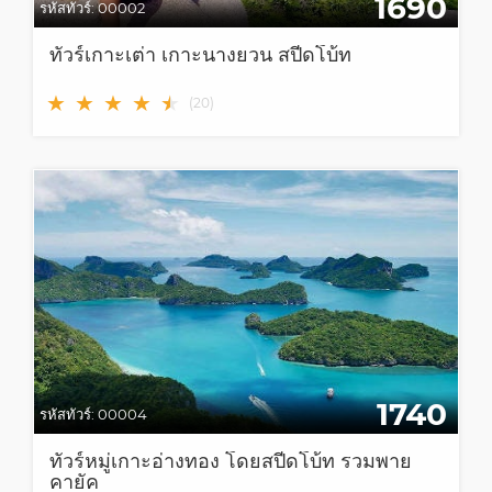
1690
รหัสทัวร์:
00002
ทัวร์เกาะเต่า เกาะนางยวน สปีดโบ้ท
★
★
★
★
★
★
(
20
)
1740
รหัสทัวร์:
00004
ทัวร์หมู่เกาะอ่างทอง โดยสปีดโบ้ท รวมพาย
คายัค