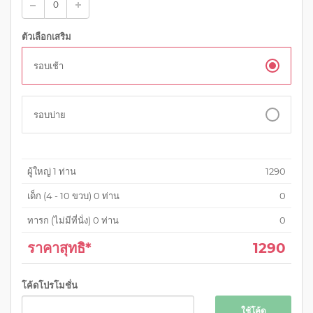
ตัวเลือกเสริม
รอบเช้า
รอบบ่าย
ผู้ใหญ่
1
ท่าน
1290
เด็ก (
4 - 10 ขวบ
)
0
ท่าน
0
ทารก (ไม่มีที่นั่ง)
0
ท่าน
0
ราคาสุทธิ*
1290
โค้ดโปรโมชั่น
ใช้โค้ด